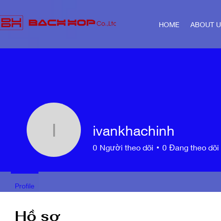
HOME
ABOUT 
ivankhachinh
ivankhachinh
0
Người theo dõi
0
Đang theo dõi
Profile
Hồ sơ